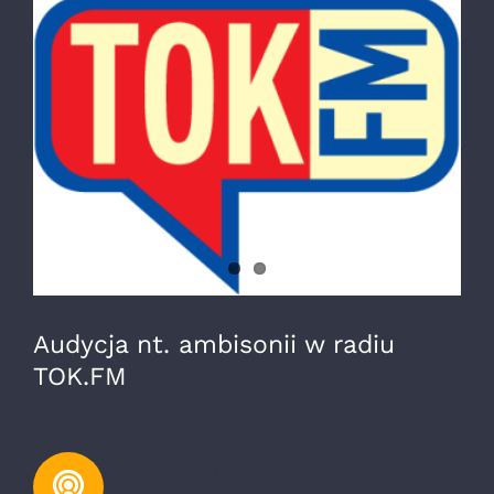
większy
obrazek
Audycja nt. ambisonii w radiu
TOK.FM
Ambisonia – nowa
nadzieja audio.