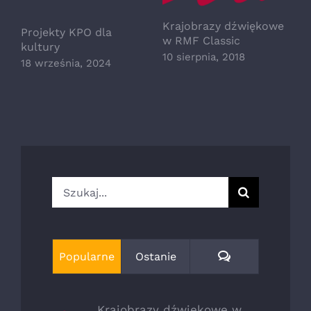
Krajobrazy dźwiękowe
Projekty KPO dla
w RMF Classic
kultury
10 sierpnia, 2018
18 września, 2024
Szukaj
Komentarze
Popularne
Ostanie
Krajobrazy dźwiękowe w