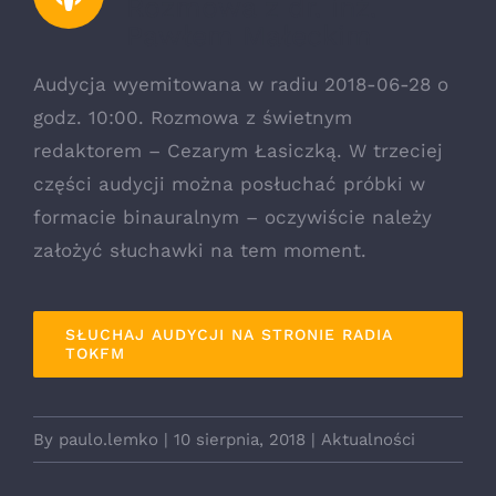
Rozmowa z dr. inż.
Pawłem Małeckim
Audycja wyemitowana w radiu 2018-06-28 o
godz. 10:00. Rozmowa z świetnym
redaktorem – Cezarym Łasiczką. W trzeciej
części audycji można posłuchać próbki w
formacie binauralnym – oczywiście należy
założyć słuchawki na tem moment.
SŁUCHAJ AUDYCJI NA STRONIE RADIA
TOKFM
By
paulo.lemko
|
10 sierpnia, 2018
|
Aktualności