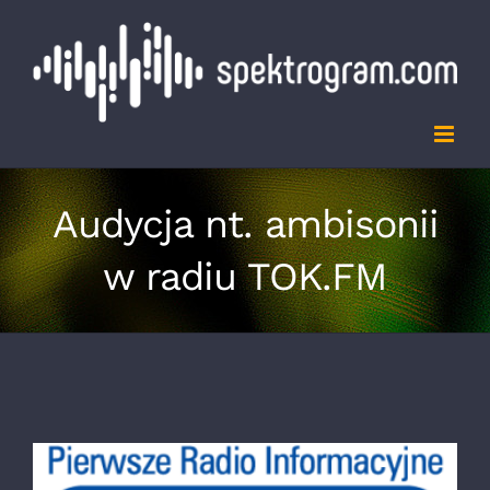
Przejdź
do
zawartości
Audycja nt. ambisonii
w radiu TOK.FM
Pokaż