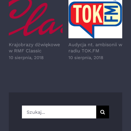
Krajobrazy dźwiękowe
Audycja nt. ambisonii w
w RMF Classic
radiu TOK.FM
10 sierpnia, 2018
10 sierpnia, 2018
Szukaj