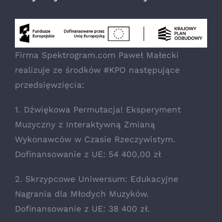
Firma Spektrogram.com Paweł Małecki
realizuje ze środków #KPO następujące
przedsięwzięcia:
1. Dźwiękowa Permutacja! Eksperyment
Muzyczny z Interaktywną Zmianą
Wykonawców w Czasie Rzeczywistym.
Dofinansowanie z UE: 54 400,00 zł
2. Skrzypcowe Uniwersum: Edukacyjne
Nagrania dla Młodych Muzyków.
Dofinansowanie z UE: 38 400 zł.