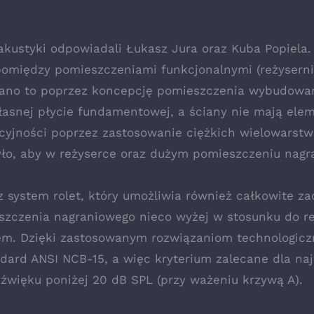
kustyki odpowiadali Łukasz Jura oraz Kuba Popiela. 
pomiędzy pomieszczeniami funkcjonalnymi (reżyserni
wano to poprzez koncepcję pomieszczenia wybudowan
nej płycie fundamentowej, a ściany nie mają ele
lacyjności poprzez zastosowanie ciężkich wielowar
yło, aby w reżyserce oraz dużym pomieszczeniu na
 system rolet, który umożliwia również całkowite z
szczenia nagraniowego nieco wyżej w stosunku do re
rem. Dzięki zastosowanym rozwiązaniom technologic
dard ANSI NCB-15, a więc kryterium zalecane dla naj
więku poniżej 20 dB SPL (przy ważeniu krzywą A).