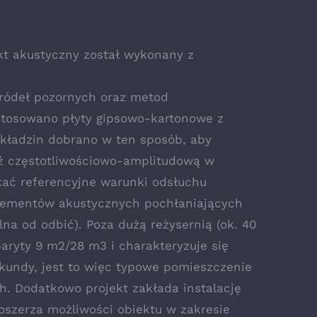
kt akustyczny został wykonany z
źródeł pozornych oraz metod
tosowano płyty gipsowo-kartonowe z
okładzin dobrano w ten sposób, aby
dź częstotliwościowo-amplitudową w
kać referencyjne warunki odsłuchu
elementów akustycznych pochłaniających
na od odbić). Poza dużą reżysernią (ok. 40
aryty 9 m2/28 m3 i charakteryzuje się
kundy, jest to więc typowe pomieszczenie
h. Dodatkowo projekt zakłada instalację
oszerza możliwości obiektu w zakresie