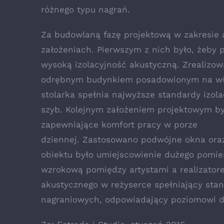
różnego typu nagrań.
Za budowlaną fazę projektową w zakresie a
założeniach. Pierwszym z nich było, żeby 
wysoką izolacyjność akustyczną. Zrealizo
odrębnym budynkiem posadowionym na włas
stolarka spełnia najwyższe standardy izo
szyb. Kolejnym założeniem projektowym b
zapewniające komfort pracy w porze
dziennej. Zastosowano podwójne okna oraz
obiektu było umiejscowienie dużego pomie
wzrokową pomiędzy artystami a realizato
akustycznego w reżyserce spełniający stan
nagraniowych, odpowiadający poziomowi dź