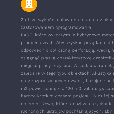
Adaptacja akustyczna
Za fazę wykończeniową projektu oraz akust
zastosowaniem oprogramowania
EASE, które wykorzystuje hybrydowe metod
promieniowych. Aby uzyskać pożądaną chł
odpowiednio obliczoną perforacją, wełną 
osiągnąć płaską charakterystykę częstot
miejscu pracy reżysera. Wszelkie paramet
zalecane w tego typu obiektach. Akustyka
oraz rozpraszających dźwięk, bazujące na k
m2 powierzchni, ok. 120 m3 kubatury), zap
bardzo krótkim czasem pogłosu. W dużej s
do gry na żywo, które umożliwia uzyskanie
ruchomych ustrojów pochłaniających, aby 