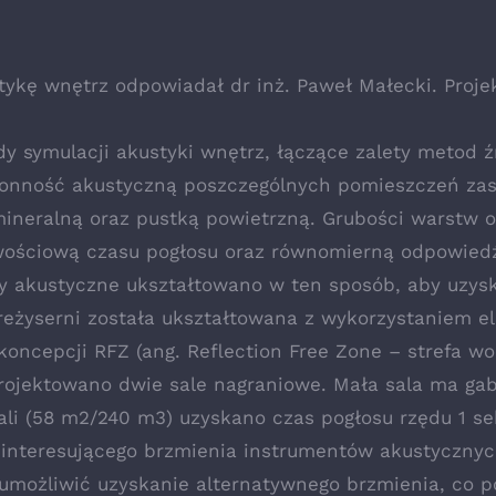
ykę wnętrz odpowiadał dr inż. Paweł Małecki. Proje
y symulacji akustyki wnętrz, łączące zalety metod 
onność akustyczną poszczególnych pomieszczeń zas
mineralną oraz pustką powietrzną. Grubości warstw 
liwościową czasu pogłosu oraz równomierną odpowie
ry akustyczne ukształtowano w ten sposób, aby uzys
 reżyserni została ukształtowana z wykorzystaniem 
oncepcji RFZ (ang. Reflection Free Zone – strefa wol
rojektowano dwie sale nagraniowe. Mała sala ma gab
ali (58 m2/240 m3) uzyskano czas pogłosu rzędu 1 se
 interesującego brzmienia instrumentów akustycznyc
umożliwić uzyskanie alternatywnego brzmienia, co p