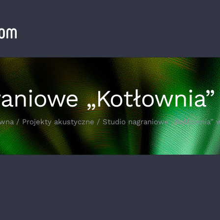
raniowe „Kotłownia”
ówna
Projekty akustyczne
Studio nagraniowe „Kotłownia” 